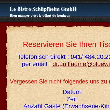
Le Bistro Schüpfheim GmbH
Bien manger c'est le début du bonheur
Reservieren Sie Ihren Tis
Telefonisch direkt : 041/ 484.20.2
per email :
dr.guillaume@bluewi
Vergessen Sie nicht folgendes uns zu 
Datum
Zeit
Anzahl Gäste (Erwachsene-Kin